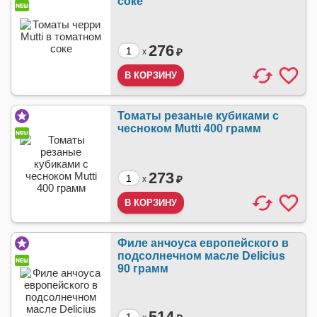
соке
276
₽
x
Томаты резаные кубиками с
чесноком Mutti 400 грамм
273
₽
x
Филе анчоуса европейского в
подсолнечном масле Delicius
90 грамм
514