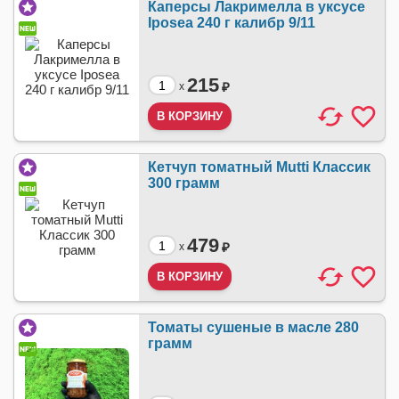
Каперсы Лакримелла в уксусе
Iposea 240 г калибр 9/11
215
₽
x
Кетчуп томатный Mutti Классик
300 грамм
479
₽
x
Томаты сушеные в масле 280
грамм