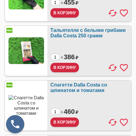
455
₽
x
Тальятелле с белыми грибами
Dalla Costa 250 грамм
386
₽
x
Спагетти Dalla Costa со
шпинатом и томатами
460
₽
x