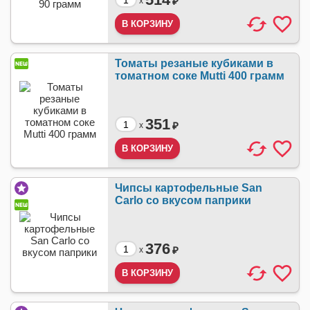
₽
x
Томаты резаные кубиками в
томатном соке Mutti 400 грамм
351
₽
x
Чипсы картофельные San
Carlo со вкусом паприки
376
₽
x