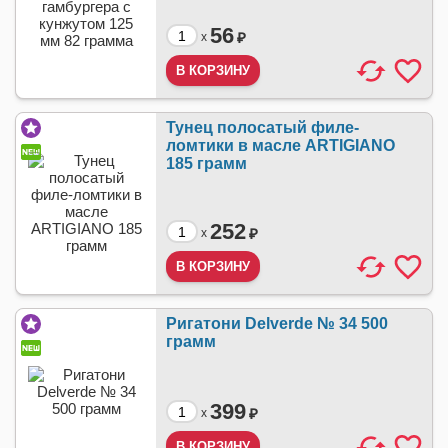
56
₽
x
Тунец полосатый филе-
ломтики в масле ARTIGIANO
185 грамм
252
₽
x
Ригатони Delverde № 34 500
грамм
399
₽
x