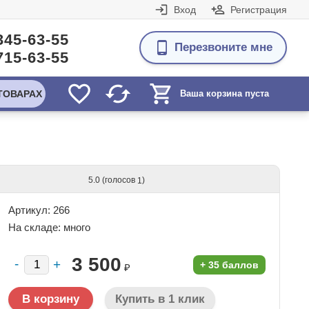
Вход
Регистрация
345-63-55
Перезвоните мне
715-63-55
ТОВАРАХ
Ваша корзина пуста
(голосов
)
5.0
1
Артикул: 266
На складе:
много
3 500
+
35 баллов
₽
Купить в 1 клик