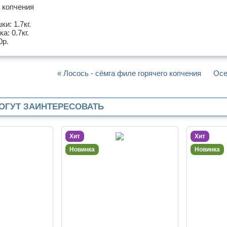
 копчения
и: 1.7кг.
а: 0.7кг.
0
р.
« Лосось - сёмга филе горячего копчения
Осе
ОГУТ ЗАИНТЕРЕСОВАТЬ
Хит
Хит
Новинка
Новинка