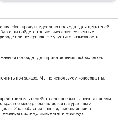
чения! Наш продукт идеально подходит для ценителей
ербурге вы найдете только высококачественные
природе или вечеринок. Не упустите возможность
со Чавычи подойдет для приготовления любых блюд,
точнить при заказе.
Мы не используем консерванты,
представитель семейства лососевых славится своими
рко-красное мясо рыбы является натуральным
еществ. Употребление чавычи, выловленной в
, нервную систему, иммунитет и мозговую