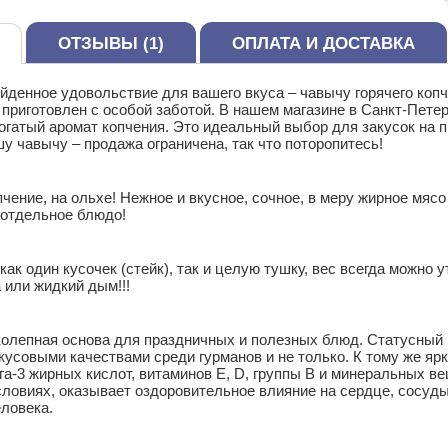
ОТЗЫВЫ (1)
ОПЛАТА И ДОСТАВКА
йденное удовольствие для вашего вкуса – чавычу горячего коп
 приготовлен с особой заботой. В нашем магазине в Санкт-Пет
огатый аромат копчения. Это идеальный выбор для закусок на 
у чавычу – продажа ограничена, так что поторопитесь!
чение, на ольхе! Нежное и вкусное, сочное, в меру жирное мя
 отдельное блюдо!
как один кусочек (стейк), так и целую тушку, вес всегда можно у
 или жидкий дым!!!
олепная основа для праздничных и полезных блюд. Статусный 
усовыми качествами среди гурманов и не только. К тому же я
а-3 жирных кислот, витаминов Е, D, группы В и минеральных в
ловиях, оказывает оздоровительное влияние на сердце, сосуды
ловека.