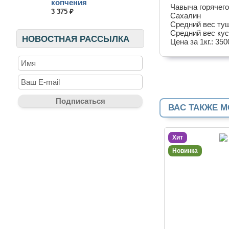
копчения
Чавыча горячего
3 375 ₽
Сахалин
Средний вес тушк
Средний вес куск
НОВОСТНАЯ РАССЫЛКА
Цена за 1кг.: 350
ВАС ТАКЖЕ М
Хит
Новинка