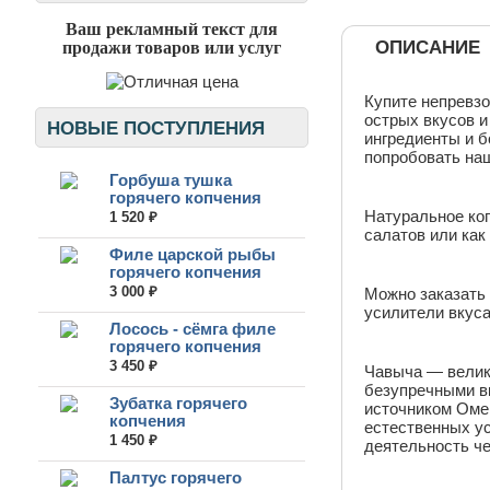
Ваш рекламный текст для
ОПИСАНИЕ
продажи товаров или услуг
Купите непревзо
острых вкусов и
НОВЫЕ ПОСТУПЛЕНИЯ
ингредиенты и б
попробовать наш
Горбуша тушка
горячего копчения
Натуральное коп
1 520 ₽
салатов или как
Филе царской рыбы
горячего копчения
3 000 ₽
Можно заказать 
усилители вкуса
Лосось - сёмга филе
горячего копчения
3 450 ₽
Чавыча — велик
безупречными вк
Зубатка горячего
источником Омег
копчения
естественных ус
1 450 ₽
деятельность че
Палтус горячего