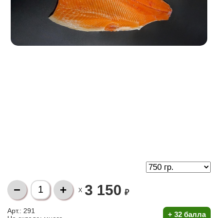
3 150
X
₽
Арт.: 291
+
32 балла