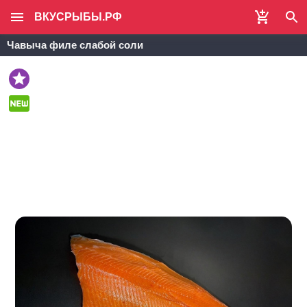
ВКУСРЫБЫ.РФ
Чавыча филе слабой соли