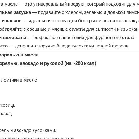
 в масле — это универсальный продукт, который подходит для 
льная закуска
— подавайте с хлебом, зеленью и долькой лимо
 и канапе
— идеальная основа для быстрых и элегантных заку
обавляйте в овощные и мясные салаты для сытности и изыскан
 и волованы
— эффектное наполнение для фуршетного стола
отто
— дополните горячие блюда кусочками нежной форели
форелью в масле
форелью, авокадо и руколой (на ~280 ккал)
 ломтики в масле
уковицы
 перец
ель и авокадо кусочками.
уколой и тонко нарезанным луком.