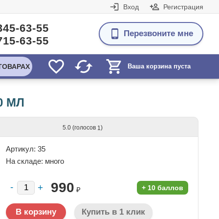
Вход
Регистрация
345-63-55
Перезвоните мне
715-63-55
ТОВАРАХ
Ваша корзина пуста
0 МЛ
(голосов
)
5.0
1
Артикул: 35
На складе:
много
990
+
10 баллов
₽
Купить в 1 клик