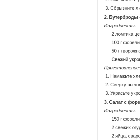
Сбрызните ли
2. Бутерброды 
Ингредиенты:
2 ломтика ц
100 г форели
50 г творожн
Свежий укро
Приготовление:
Намажьте хл
Сверху выло
Украсьте укр
3. Салат с фор
Ингредиенты:
150 г форели
2 свежих огу
2 яйца, свар