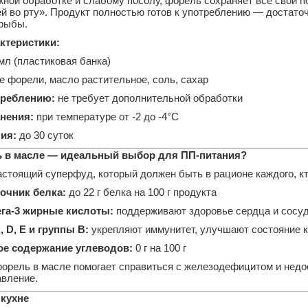
ной обработке и слабому посолу, форель сохраняет все свои п
й во рту».
Продукт полностью готов к употреблению — достато
 рыбы.
ктеристики:
мл (пластиковая банка)
е форели, масло растительное, соль, сахар
треблению:
не требует дополнительной обработки
нения:
при температуре от -2 до -4°C
ия:
до 30 суток
 в масле — идеальный выбор для ПП-питания?
стоящий суперфуд, который должен быть в рационе каждого, кт
очник белка:
до 22 г белка на 100 г продукта
га-3 жирные кислоты:
поддерживают здоровье сердца и сосу
 D, E и группы B:
укрепляют иммунитет, улучшают состояние 
е содержание углеводов:
0 г на 100 г
орель в масле помогает справиться с железодефицитом и недос
авление.
 кухне