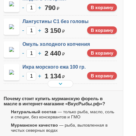
790
₽
Лангустины С1 без головы
3 150
₽
Омуль холодного копчения
2 440
₽
Икра морского ежа 100 гр.
1 134
₽
Почему стоит купить мурманскую форель в
масле в интернет-магазине «ВкусРыбы.рф»?
Натуральный состав
— только рыба, масло, соль
и специи, без консервантов и ГМО
Мурманское качество
— рыба, выловленная в
чистых северных водах