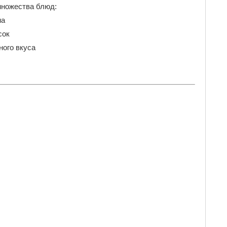
множества блюд:
на
сок
ного вкуса