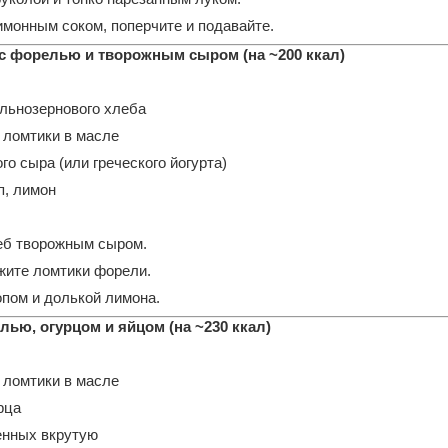
монным соком, поперчите и подавайте.
с форелью и творожным сыром (на ~200 ккал)
ельнозернового хлеба
 ломтики в масле
ого сыра (или греческого йогурта)
п, лимон
еб творожным сыром.
жите ломтики форели.
опом и долькой лимона.
елью, огурцом и яйцом (на ~230 ккал)
 ломтики в масле
рца
енных вкрутую