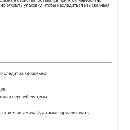
олезные свойства, оставаясь при этом невероятно
чно открыть упаковку, чтобы насладиться изысканным
о следит за здоровьем:
дов
кожи и нервной системы
татком витамина D, а также нормализовать