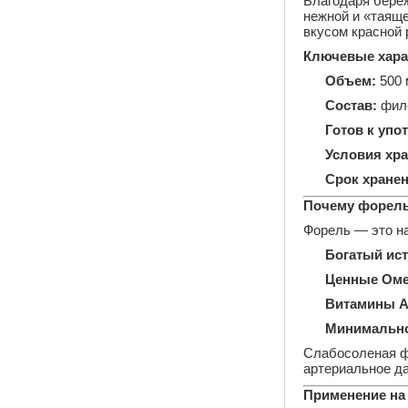
Благодаря береж
нежной и «таяще
вкусом красной
Ключевые хара
Объем:
500 
Состав:
фил
Готов к упо
Условия хра
Срок хранен
Почему форель
Форель — это на
Богатый ист
Ценные Оме
Витамины A,
Минимально
Слабосоленая ф
артериальное д
Применение на