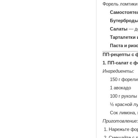
Форель ломтики
Самостояте
Бутерброды
Салаты
— д
Тарталетки
Паста и риз
ПП-рецепты с 
1. ПП-салат с 
Ингредиенты:
150 г форели
1 авокадо
100 г руколы
½ красной л
Сок лимона,
Приготовление:
Нарежьте фор
Смешайте с р