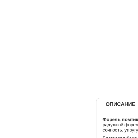
ОПИСАНИЕ
Форель ломтики
радужной форел
сочность, упруг