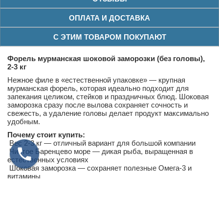
ОПЛАТА И ДОСТАВКА
С ЭТИМ ТОВАРОМ ПОКУПАЮТ
Форель мурманская шоковой заморозки (без головы),
2-3 кг
Нежное филе в «естественной упаковке» — крупная
мурманская форель, которая идеально подходит для
запекания целиком, стейков и праздничных блюд. Шоковая
заморозка сразу после вылова сохраняет сочность и
свежесть, а удаление головы делает продукт максимально
удобным.
Почему стоит купить:
Вес 2-3 кг — отличный вариант для большой компании
Чистое Баренцево море — дикая рыба, выращенная в
естественных условиях
Шоковая заморозка — сохраняет полезные Омега-3 и
витамины
Без головы — вы платите только за мясо, минимум
отходов
Универсальность — запекайте, жарьте стейки, готовьте на
гриле