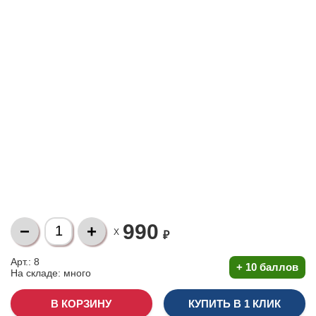
990
X
₽
Арт.: 8
+
10 баллов
На складе:
много
КУПИТЬ В 1 КЛИК