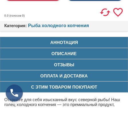
(голосов
0
)
0.0
Категория:
Рыба холодного копчения
АННОТАЦИЯ
ОПИСАНИЕ
ОТЗЫВЫ
ОПЛАТА И ДОСТАВКА
С ЭТИМ ТОВАРОМ ПОКУПАЮТ
Откройте для себя изысканный вкус северной рыбы! Наш
голец холодного копчения — это премиальный продукт,
созданный для тех, кто ценит качество и натуральность.
Благородный представитель лососевых, выловленный в
чистых северных реках, проходит бережную обработку по
традиционной технологии холодного копчения на ольховой