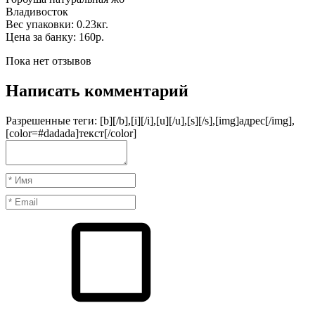
Владивосток
Вес упаковки: 0.23кг.
Цена за банку: 160р.
Пока нет отзывов
Написать комментарий
Разрешенные теги: [b][/b],[i][/i],[u][/u],[s][/s],[img]адрес[/img],
[color=#dadada]текст[/color]