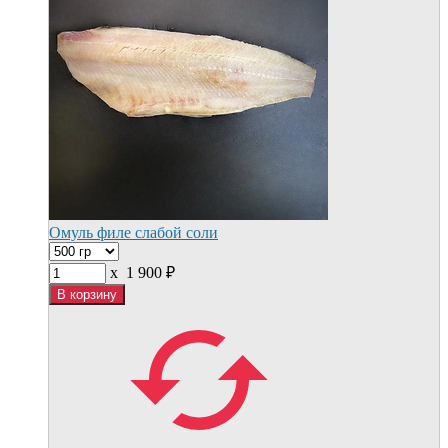
Омуль филе слабой соли
x
1 900
₽