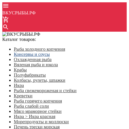
ВКУСРЫБЫ.РФ
Каталог товаров:
Рыба холодного копчения
Консервы и соусы
Охлажденная рыба
Вяленая рыба и юкола
Крабы
Полуфабрикаты
Колбасы, рулеты, шпажки
Икра
Рыба свежемороженая и стейки
Креветки
Рыба горячего копчения
Рыба слабой соли
Мясо мраморное стейки
Икра > Икра красная
Морепродукты и моллюски
Печень трески морская