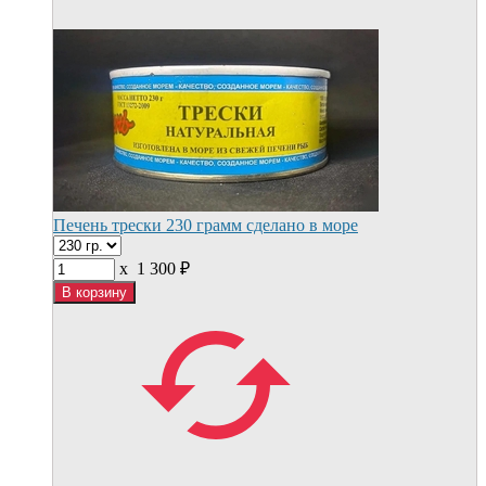
Печень трески 230 грамм сделано в море
x
1 300
₽