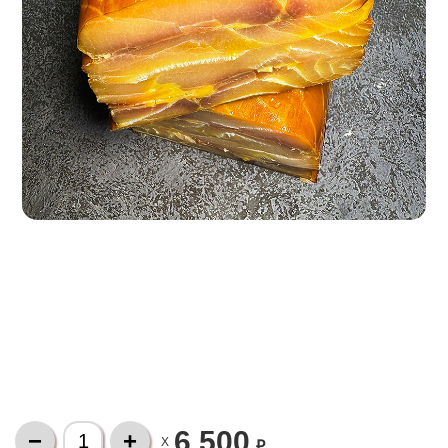
6 500
X
₽