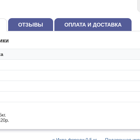
ОТЗЫВЫ
ОПЛАТА И ДОСТАВКА
ики
ка
кг.
420р.
« Икра форели 0.5 кг.
Подарочная икра 