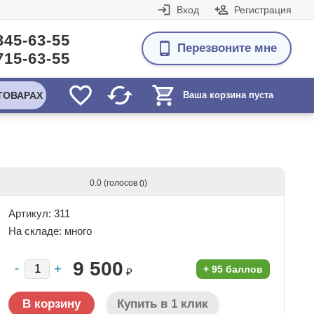
Вход
Регистрация
345-63-55
Перезвоните мне
715-63-55
ТОВАРАХ
Ваша корзина пуста
(голосов
)
0.0
0
Артикул: 311
На складе:
много
9 500
+
95 баллов
₽
Купить в 1 клик