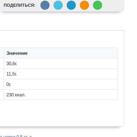
ПОДЕЛИТЬСЯ:
Значение
30,6г.
11,5г.
0г.
230 ккал.
нерки 0.5 кг. »