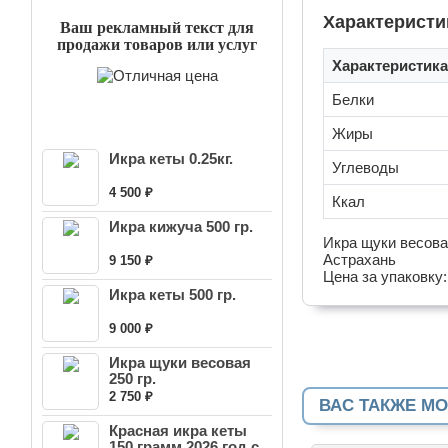
Характеристи
Ваш рекламный текст для
продажи товаров или услуг
Характеристика
Белки
НОВЫЕ ПОСТУПЛЕНИЯ
Жиры
Икра кеты 0.25кг.
Углеводы
4 500 ₽
Ккал
Икра кижуча 500 гр.
Икра щуки весова
Астрахань
9 150 ₽
Цена за упаковку:
Икра кеты 500 гр.
9 000 ₽
Икра щуки весовая
250 гр.
2 750 ₽
ВАС ТАКЖЕ М
Красная икра кеты
150 грамм 2026 год с