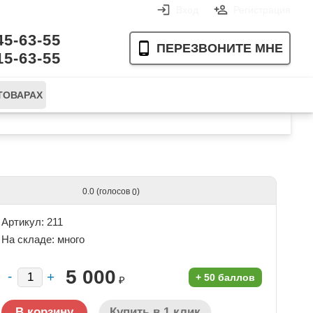
Вход
Регистрация
45-63-55
ПЕРЕЗВОНИТЕ МНЕ
15-63-55
ТОВАРАХ
Ваша корзина пуста
(голосов
)
0.0
0
Артикул: 211
На складе:
много
5 000
+
50 баллов
₽
Купить в 1 клик