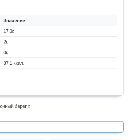
Значение
17,3г.
2г.
0г.
87,1 ккал.
очный берег »