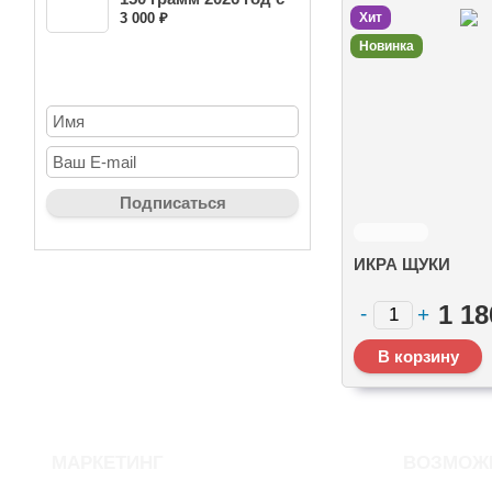
Кам...
3 000 ₽
Хит
Новинка
НОВОСТНАЯ РАССЫЛКА
ИКРА ЩУКИ
1 18
МАРКЕТИНГ
ВОЗМОЖ