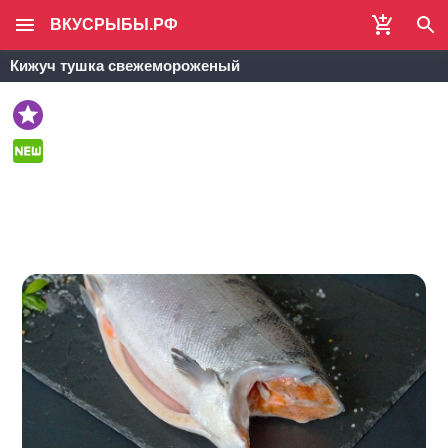
ВКУСРЫБЫ.РФ
Кижуч тушка свежемороженый