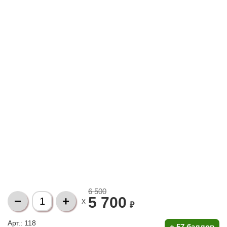
6 500
5 700
X
₽
Арт.: 118
+
57 баллов