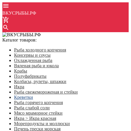
ВКУСРЫБЫ.РФ
Каталог товаров:
Рыба холодного копчения
Консервы и соусы
Охлажденная рыба
Вяленая рыба и юкола
Крабы
Полуфабрикаты
Колбасы, рулеты, шпажки
Икра
Рыба свежемороженая и стейки
Креветки
Рыба горячего копчения
Рыба слабой соли
Мясо мраморное стейки
Икра > Икра красная
Морепродукты и моллюски
Печень трески морская