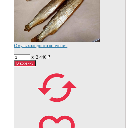
Омуль холодного копчения
x
2 440
₽