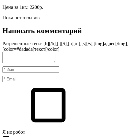
Цена за 1кг.: 2200р.
Пока нет отзывов
Написать комментарий
Разрешенные теги: [b][/b],[i][/i],[u][/u],[s][/s],[img]адрес[/img],
[color=#dadada]текст[/color]
Я нe рoбoт