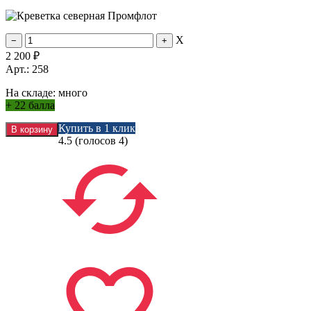
X
2 200
₽
Арт.: 258
На складе:
много
+
22 балла
Купить в 1 клик
4.5
(голосов
4
)