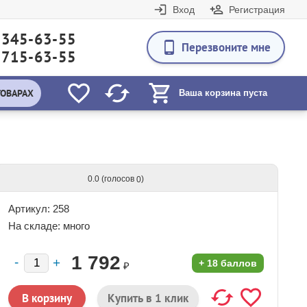
Вход
Регистрация
 345-63-55
Перезвоните мне
 715-63-55
ТОВАРАХ
Ваша корзина пуста
(голосов
)
0.0
0
Артикул: 258
На складе:
много
1 792
+
18 баллов
₽
Купить в 1 клик