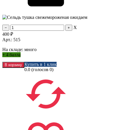
X
400
₽
Арт.: 515
На складе:
много
+
4 балла
Купить в 1 клик
0.0
(голосов
0
)