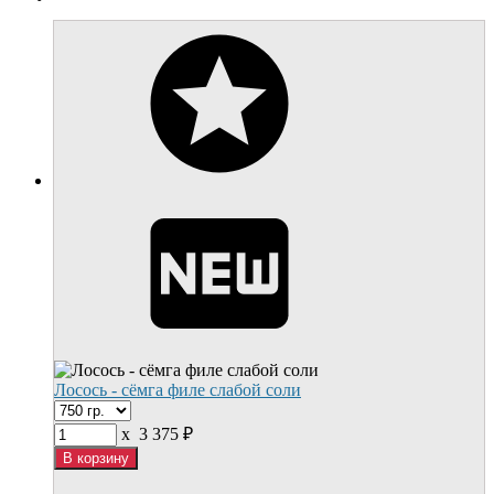
Лосось - сёмга филе слабой соли
x
3 375
₽