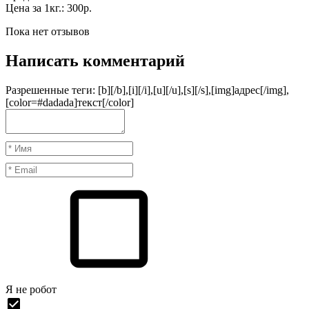
Цена за 1кг.: 300р.
Пока нет отзывов
Написать комментарий
Разрешенные теги: [b][/b],[i][/i],[u][/u],[s][/s],[img]адрес[/img],
[color=#dadada]текст[/color]
Я нe рoбoт