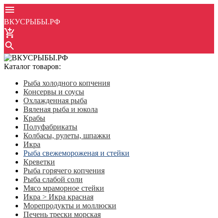
ВКУСРЫБЫ.РФ
Каталог товаров:
Рыба холодного копчения
Консервы и соусы
Охлажденная рыба
Вяленая рыба и юкола
Крабы
Полуфабрикаты
Колбасы, рулеты, шпажки
Икра
Рыба свежемороженая и стейки
Креветки
Рыба горячего копчения
Рыба слабой соли
Мясо мраморное стейки
Икра > Икра красная
Морепродукты и моллюски
Печень трески морская