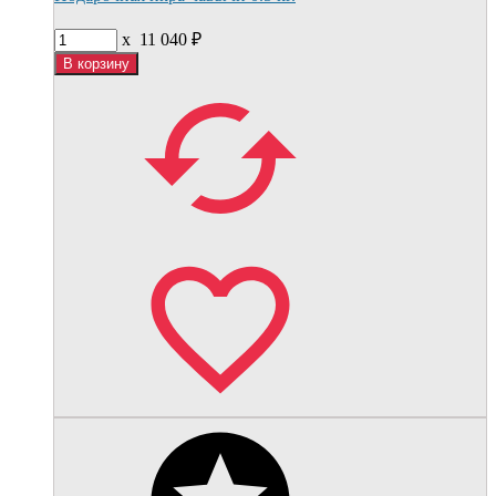
x
11 040
₽