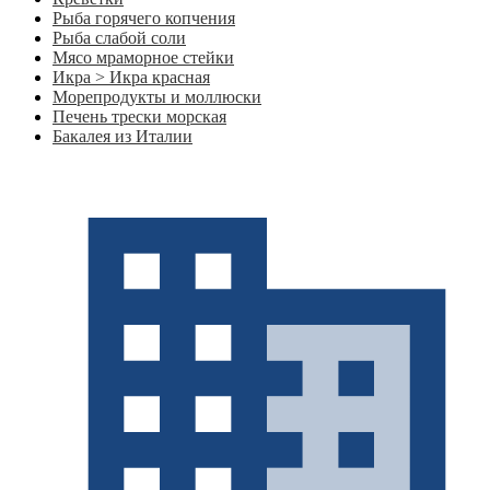
Рыба горячего копчения
Рыба слабой соли
Мясо мраморное стейки
Икра > Икра красная
Морепродукты и моллюски
Печень трески морская
Бакалея из Италии