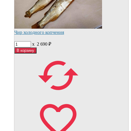
Чир холодного копчения
x
2 690
₽