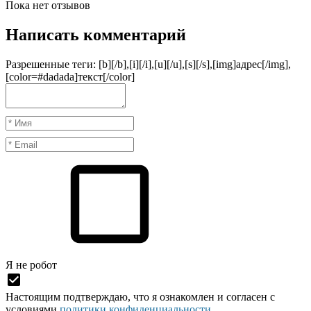
Пока нет отзывов
Написать комментарий
Разрешенные теги: [b][/b],[i][/i],[u][/u],[s][/s],[img]адрес[/img],
[color=#dadada]текст[/color]
Я нe рoбoт
Настоящим подтверждаю, что я ознакомлен и согласен с
условиями
политики конфиденциальности
.