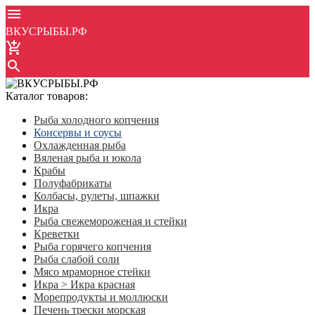
ВКУСРЫБЫ.РФ
Каталог товаров:
Рыба холодного копчения
Консервы и соусы
Охлажденная рыба
Вяленая рыба и юкола
Крабы
Полуфабрикаты
Колбасы, рулеты, шпажки
Икра
Рыба свежемороженая и стейки
Креветки
Рыба горячего копчения
Рыба слабой соли
Мясо мраморное стейки
Икра > Икра красная
Морепродукты и моллюски
Печень трески морская