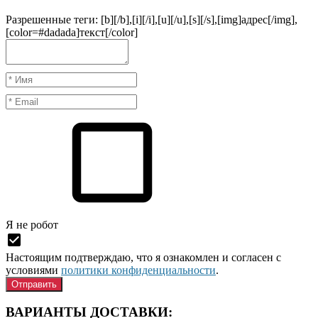
Разрешенные теги: [b][/b],[i][/i],[u][/u],[s][/s],[img]адрес[/img],
[color=#dadada]текст[/color]
Я нe рoбoт
Настоящим подтверждаю, что я ознакомлен и согласен с
условиями
политики конфиденциальности
.
ВАРИАНТЫ ДОСТАВКИ: