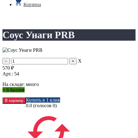
Корзина
Соус Унаги PRB
X
570
₽
Арт.: 54
На складе:
много
+
6 баллов
Купить в 1 клик
0.0
(голосов
0
)