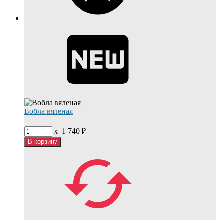
Вобла вяленая
x
1 740
₽