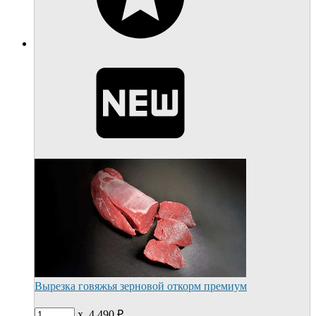
Вырезка говяжья зерновой откорм премиум
x
4 490
₽